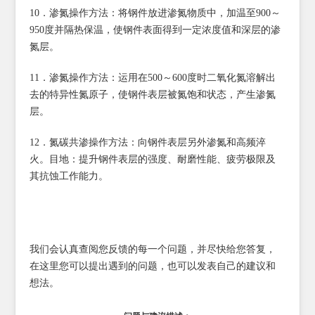
10．渗氮操作方法：将钢件放进渗氮物质中，加温至900～
950度并隔热保温，使钢件表面得到一定浓度值和深层的渗
氮层。
11．渗氮操作方法：运用在500～600度时二氧化氮溶解出
去的特异性氮原子，使钢件表层被氮饱和状态，产生渗氮
层。
12．氮碳共渗操作方法：向钢件表层另外渗氮和高频淬
火。目地：提升钢件表层的强度、耐磨性能、疲劳极限及
其抗蚀工作能力。
我们会认真查阅您反馈的每一个问题，并尽快给您答复，
在这里您可以提出遇到的问题，也可以发表自己的建议和
想法。