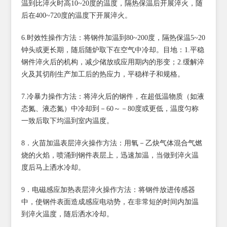
温到比淬火时高10~20度的温度，隔热保温后开展淬火，随
后在400~720度的温度下开展淬火。
6.时效性操作方法：将钢件加温到80~200度，隔热保温5~20
钟头或更长期，随后随炉取下在空气中冷却。目地：1.平稳
钢件淬火后的机构，减少储放或应用期内的形变；2.缓解淬
火及其切削生产加工后的热应力，平稳样子和规格。
7.冷暴力操作方法：将淬火后的钢件，在超低温物质（如液
态氮、液态氮）中冷却到－60～－80度或更低，温度匀称
一致后取下均温到室内温度。
8．火苗加温表层淬火操作方法：用氧－乙炔气体混合气燃
烧的火焰，喷涌到钢件表层上，迅速加温，当做到淬火温
度后马上洒水冷却。
9．电磁感应加热表层淬火操作方法：将钢件放进传感器
中，使钢件表面造成感应电动势，在非常短的时间内加温
到淬火温度，随后洒水冷却。